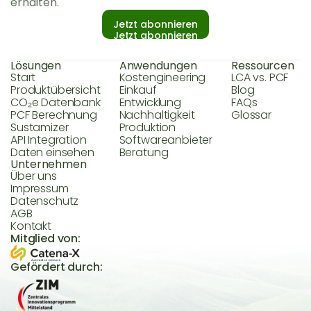
erhalten.
Jetzt abonnieren
Jetzt abonnieren
Lösungen
Anwendungen
Ressourcen
Start
Kostengineering
LCA vs. PCF
Produktübersicht
Einkauf
Blog
CO₂e Datenbank
Entwicklung
FAQs
PCF Berechnung
Nachhaltigkeit
Glossar
Sustamizer
Produktion
API Integration
Softwareanbieter
Daten einsehen
Beratung
Unternehmen
Über uns
Impressum
Datenschutz
AGB
Kontakt
Mitglied von:
Gefördert durch: